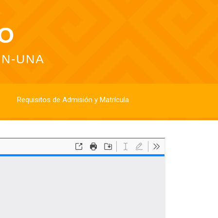
VO
UN-UNA
Requisitos de Admisión y Matrícula