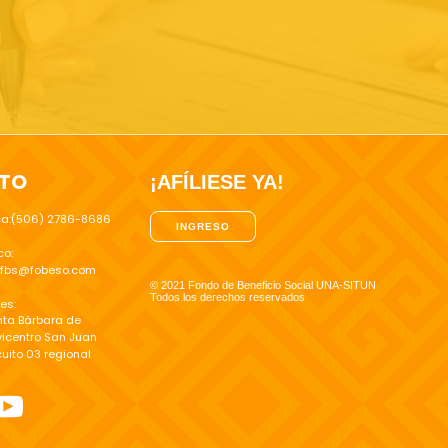
TO
¡AFÍLIESE YA!
ica:(506) 2786-8686
INGRESO
co:
ofbs@fobeso.com
© 2021 Fondo de Beneficio Social UNA-SITUN
Todos los derechos reservados
es:
nta Bárbara de
vicentro San Juan
cuito 03 regional